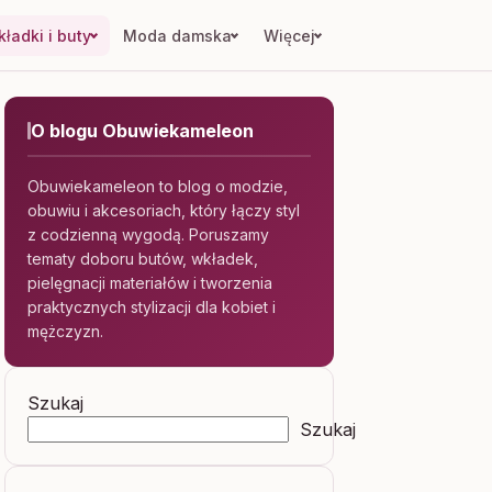
ładki i buty
Moda damska
Więcej
O blogu Obuwiekameleon
Obuwiekameleon to blog o modzie,
obuwiu i akcesoriach, który łączy styl
z codzienną wygodą. Poruszamy
tematy doboru butów, wkładek,
pielęgnacji materiałów i tworzenia
praktycznych stylizacji dla kobiet i
mężczyzn.
Szukaj
Szukaj