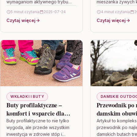
wymaganiom aktywnego trybu
mieszanka żywych 
życia, ten artykuł jest właśnie dla
artystycznych wzor
5 minut czytania
2025-07-24
4 minut czytania
2
Ciebie. Znajdziesz tu
ekologicznej świad
Czytaj więcej
Czytaj więcej
szczegółowy ranking najlepszych
Modne kobiety mogą
modeli dla…
ubrania, które łącz
WKŁADKI I BUTY
DAMSKIE OUTDO
Buty profilaktyczne –
Przewodnik po 
komfort i wsparcie dla
damskim obuw
codziennego chodzenia
trekkingowym 
Buty profilaktyczne to nie tylko
Artykuł to komplek
wygoda, ale przede wszystkim
przewodnik po naj
porę roku
inwestycja w zdrowie stóp i
damskich butach tr