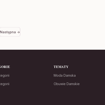
Następna →
GORIE
TEMATY
egorii
Moda Damska
egorii
Obuwie Damskie