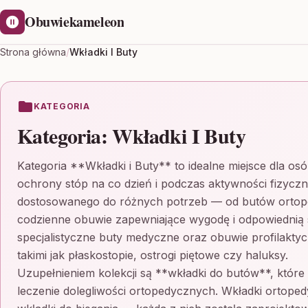
Obuwiekameleon
Strona główna
/
Wkładki I Buty
KATEGORIA
Kategoria:
Wkładki I Buty
Kategoria **Wkładki i Buty** to idealne miejsce dla o
ochrony stóp na co dzień i podczas aktywności fizyczn
dostosowanego do różnych potrzeb — od butów ortop
codzienne obuwie zapewniające wygodę i odpowiednią st
specjalistyczne buty medyczne oraz obuwie profilakt
takimi jak płaskostopie, ostrogi piętowe czy haluksy.
Uzupełnieniem kolekcji są **wkładki do butów**, któr
leczenie dolegliwości ortopedycznych. Wkładki ortoped