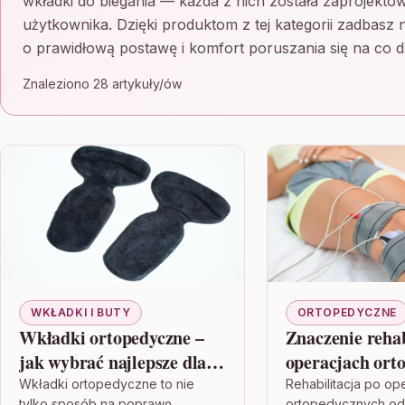
wkładki do biegania — każda z nich została zaprojektow
użytkownika. Dzięki produktom z tej kategorii zadbasz n
o prawidłową postawę i komfort poruszania się na co d
Znaleziono 28 artykuły/ów
WKŁADKI I BUTY
ORTOPEDYCZNE
Wkładki ortopedyczne –
Znaczenie rehab
jak wybrać najlepsze dla
operacjach ort
zdrowia stóp
Wkładki ortopedyczne to nie
Rehabilitacja po op
tylko sposób na poprawę
ortopedycznych o