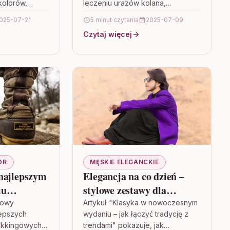
kolorów,
leczeniu urazów kolana,
ów i
podkreślając znaczenie
025-07-21
5 minut czytania
2025-07-09
omości.
precyzyjnych metod obrazowania
Czytaj więcej
 liczyć na
oraz innowacyjnych terapii
ą…
biologicznych. Opisano, jak
rezonans magnetyczny,
ultrasonografia…
OR
MĘSKIE ELEGANCKIE
najlepszym
Elegancja na co dzień –
iu
stylowe zestawy dla
na każdą
nowoczesnego mężczyzny
sowy
Artykuł "Klasyka w nowoczesnym
lepszych
wydaniu – jak łączyć tradycję z
ekkingowych
trendami" pokazuje, jak