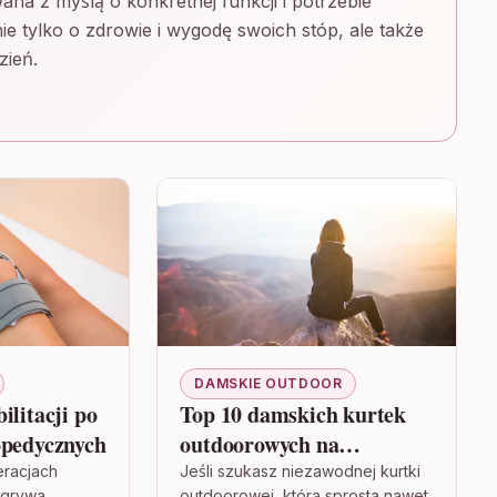
ana z myślą o konkretnej funkcji i potrzebie
ie tylko o zdrowie i wygodę swoich stóp, ale także
zień.
DAMSKIE OUTDOOR
ilitacji po
Top 10 damskich kurtek
opedycznych
outdoorowych na
ekstremalne warunki
eracjach
Jeśli szukasz niezawodnej kurtki
dgrywa
outdoorowej, która sprosta nawet