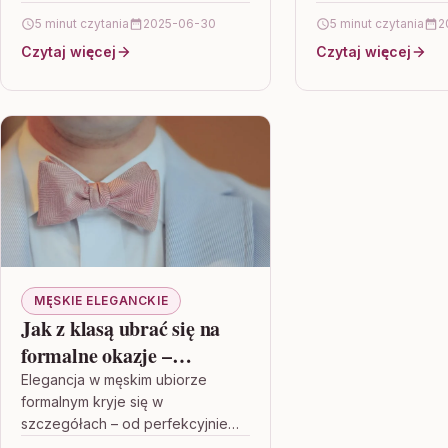
całego układu ruchu. W artykule
dostosowanych do 
5 minut czytania
2025-06-30
5 minut czytania
2
wyjaśniamy, dlaczego warto je
roku – od zimowyc
Czytaj więcej
Czytaj więcej
nosić…
śniegu, przez wios
po…
MĘSKIE ELEGANCKIE
Jak z klasą ubrać się na
formalne okazje –
przewodnik dla mężczyzn
Elegancja w męskim ubiorze
formalnym kryje się w
szczegółach – od perfekcyjnie
skrojonego garnituru po starannie