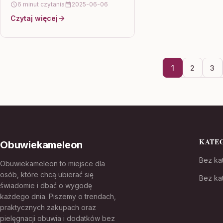
6 minut czytania
2025-06-06
dobrane dodatki, takie jak krawat,
Czytaj więcej
poszetka czy zegarek.…
1
2
3
KATE
Obuwiekameleon
Bez kat
Obuwiekameleon to miejsce dla
osób, które chcą ubierać się
Bez kat
świadomie i dbać o wygodę
każdego dnia. Piszemy o trendach,
praktycznych zakupach oraz
pielęgnacji obuwia i dodatków bez