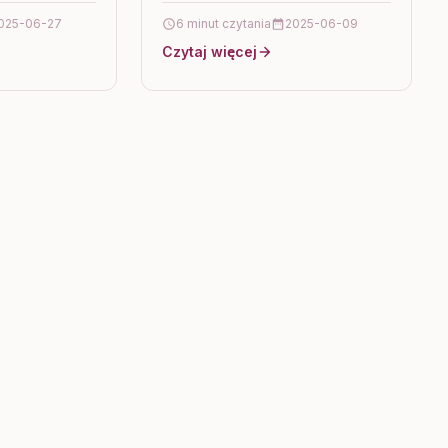
różnych pór
współczesny mężczyzna może
025-06-27
6 minut czytania
2025-06-09
h wypraw w
zbudować swój styl, łącząc
Czytaj więcej
enne spacery
ponadczasową elegancję z
aktualnymi…