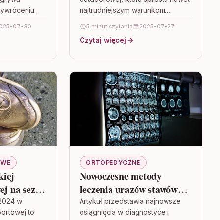
zywróceniu
najtrudniejszym warunkom
j, skróceniu
pogodowym, ten ranking jest
025-07-30
5 minut czytania
2025-07-27
cji i
właśnie dla Ciebie. W artykule
Czytaj więcej
łaniom.
znajdziesz kompleksowe
wo omawia
zestawienie 10 najlepszych…
y procesu
OWE
ORTOPEDYCZNE
kiej
Nowoczesne metody
ej na sezon
leczenia urazów stawów
kolanowych
 2024 w
Artykuł przedstawia najnowsze
portowej to
osiągnięcia w diagnostyce i