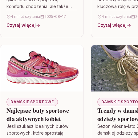
komfortu chodzenia, ale także
kluczową rolę w pr
skuteczne narzędzie wspierające
sprawności ruchowe
4 minut czytania
2025-08-17
4 minut czytania
2
zdrowie stóp, kręgosłupa i całego
czasu rekonwalescen
Czytaj więcej
Czytaj więcej
układu ruchu. W artykule…
zapobieganiu powik
Artykuł szczegóło
poszczególne etap
rehabilitacji,…
DAMSKIE SPORTOWE
DAMSKIE SPORT
Najlepsze buty sportowe
Trendy w dams
dla aktywnych kobiet
odzieży sportow
wiosna–lato
Jeśli szukasz idealnych butów
Sezon wiosna–lato
sportowych, które sprostają
damskiej odzieży s