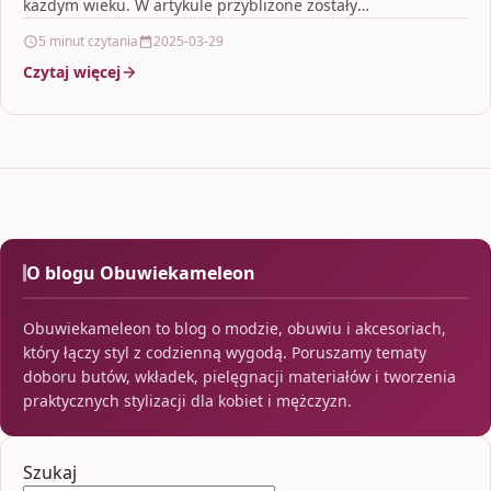
każdym wieku. W artykule przybliżone zostały
najważniejsze…
5 minut czytania
2025-03-29
Czytaj więcej
O blogu Obuwiekameleon
Obuwiekameleon to blog o modzie, obuwiu i akcesoriach,
który łączy styl z codzienną wygodą. Poruszamy tematy
doboru butów, wkładek, pielęgnacji materiałów i tworzenia
praktycznych stylizacji dla kobiet i mężczyzn.
Szukaj