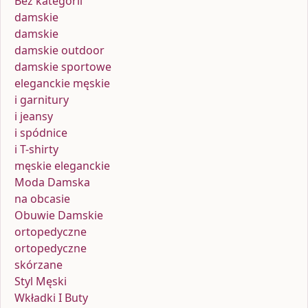
Bez kategorii
damskie
damskie
damskie outdoor
damskie sportowe
eleganckie męskie
i garnitury
i jeansy
i spódnice
i T-shirty
męskie eleganckie
Moda Damska
na obcasie
Obuwie Damskie
ortopedyczne
ortopedyczne
skórzane
Styl Męski
Wkładki I Buty