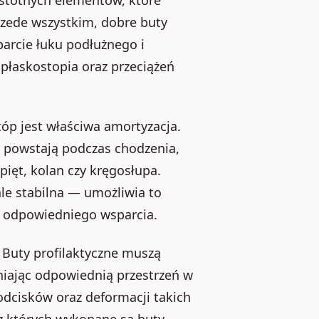
rzede wszystkim, dobre buty
arcie łuku podłużnego i
płaskostopia oraz przeciążeń
óp jest właściwa amortyzacja.
e powstają podczas chodzenia,
ięt, kolan czy kręgosłupa.
ale stabilna — umożliwia to
u odpowiedniego wsparcia.
Buty profilaktyczne muszą
ewniając odpowiednią przestrzeń w
dcisków oraz deformacji takich
 z których wykonane są buty