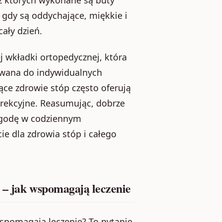
 gdy są oddychające, miękkie i
ały dzień.
 wkładki ortopedycznej, która
wana do indywidualnych
ące zdrowie stóp często oferują
orekcyjne. Reasumując, dobrze
wygodę w codziennym
e dla zdrowia stóp i całego
 – jak wspomagają leczenie
wspomagają leczenie? To pytanie