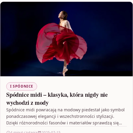
I SPÓDNICE
Spódnice midi – klasyka, która nigdy nie
wychodzi z mody
Spódnice midi powracają na modowy piedestał jako symbol
ponadczasowej elegancji i wszechstronności stylizacji.
Dzięki różnorodności fasonów i materiałów sprawdzą się
zarówno na co dzień,…
4 minut czytania
2025-07-15