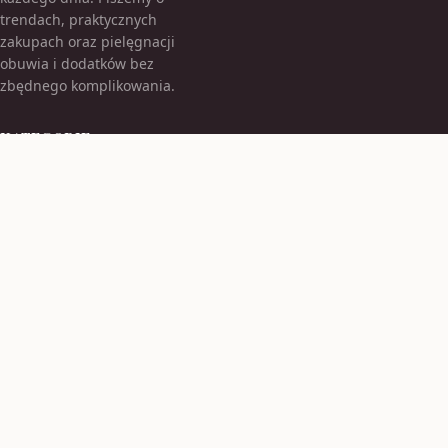
trendach, praktycznych
zakupach oraz pielęgnacji
obuwia i dodatków bez
zbędnego komplikowania.
KATEGORIE
Bez kategorii
Bez kategorii
TEMATY
Moda Damska
Obuwie Damskie
WIĘCEJ
Styl Męski