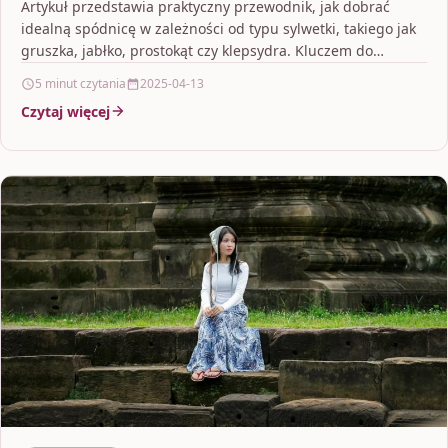
Artykuł przedstawia praktyczny przewodnik, jak dobrać
idealną spódnicę w zależności od typu sylwetki, takiego jak
gruszka, jabłko, prostokąt czy klepsydra. Kluczem do
stworzenia harmonijnej…
5 minut czytania
2025-04-13
Czytaj więcej