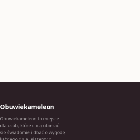
Obuwiekameleon
Obuwiekameleon to miejsce
dla osób, które chcą ubierać
się świadomie i dbać o wygodę
każdego dnia. Piszemy o