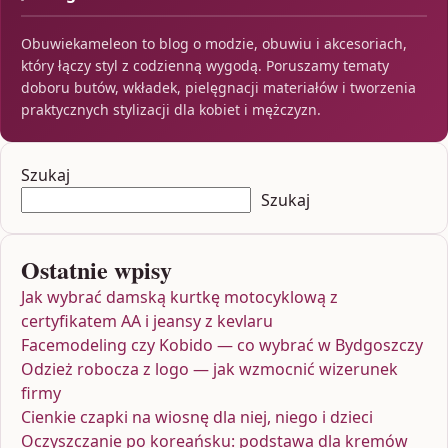
Obuwiekameleon to blog o modzie, obuwiu i akcesoriach,
który łączy styl z codzienną wygodą. Poruszamy tematy
doboru butów, wkładek, pielęgnacji materiałów i tworzenia
praktycznych stylizacji dla kobiet i mężczyzn.
Szukaj
Szukaj
Ostatnie wpisy
Jak wybrać damską kurtkę motocyklową z
certyfikatem AA i jeansy z kevlaru
Facemodeling czy Kobido — co wybrać w Bydgoszczy
Odzież robocza z logo — jak wzmocnić wizerunek
firmy
Cienkie czapki na wiosnę dla niej, niego i dzieci
Oczyszczanie po koreańsku: podstawa dla kremów