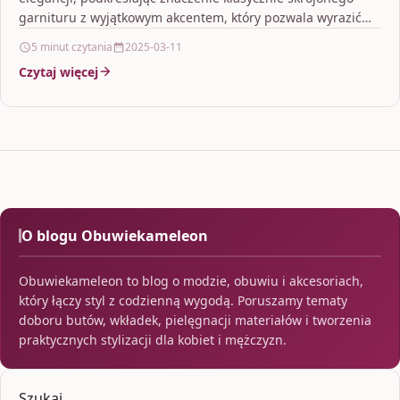
garnituru z wyjątkowym akcentem, który pozwala wyrazić
indywidualny styl. Autor zwraca uwagę na…
5 minut czytania
2025-03-11
Czytaj więcej
O blogu Obuwiekameleon
Obuwiekameleon to blog o modzie, obuwiu i akcesoriach,
który łączy styl z codzienną wygodą. Poruszamy tematy
doboru butów, wkładek, pielęgnacji materiałów i tworzenia
praktycznych stylizacji dla kobiet i mężczyzn.
Szukaj