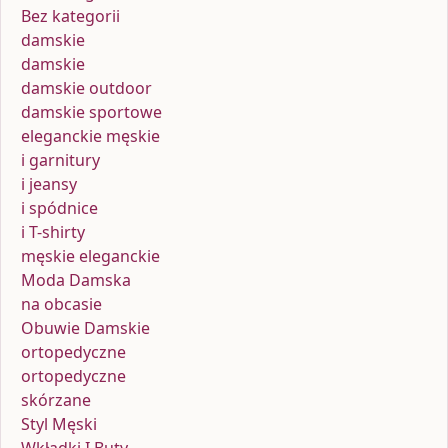
Bez kategorii
damskie
damskie
damskie outdoor
damskie sportowe
eleganckie męskie
i garnitury
i jeansy
i spódnice
i T-shirty
męskie eleganckie
Moda Damska
na obcasie
Obuwie Damskie
ortopedyczne
ortopedyczne
skórzane
Styl Męski
Wkładki I Buty