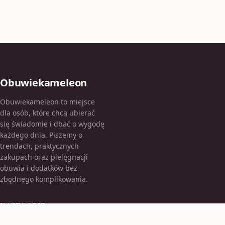
Obuwiekameleon
Obuwiekameleon to miejsce
dla osób, które chcą ubierać
się świadomie i dbać o wygodę
każdego dnia. Piszemy o
trendach, praktycznych
zakupach oraz pielęgnacji
obuwia i dodatków bez
zbędnego komplikowania.
KATEGORIE
Bez kategorii