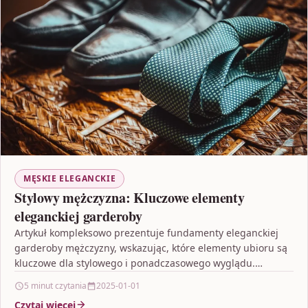
MĘSKIE ELEGANCKIE
Stylowy mężczyzna: Kluczowe elementy
eleganckiej garderoby
Artykuł kompleksowo prezentuje fundamenty eleganckiej
garderoby mężczyzny, wskazując, które elementy ubioru są
kluczowe dla stylowego i ponadczasowego wyglądu.
Omawia nie tylko niezbędne ubrania, takie…
5 minut czytania
2025-01-01
Czytaj więcej