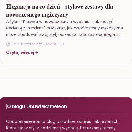
Elegancja na co dzień – stylowe zestawy dla
nowoczesnego mężczyzny
Artykuł "Klasyka w nowoczesnym wydaniu – jak łączyć
tradycję z trendami" pokazuje, jak współczesny mężczyzna
może zbudować swój styl, łącząc ponadczasową elegancję
z aktualnymi…
6 minut czytania
2025-06-09
Czytaj więcej
O blogu Obuwiekameleon
Obuwiekameleon to blog o modzie, obuwiu i akcesoriach,
który łączy styl z codzienną wygodą. Poruszamy tematy