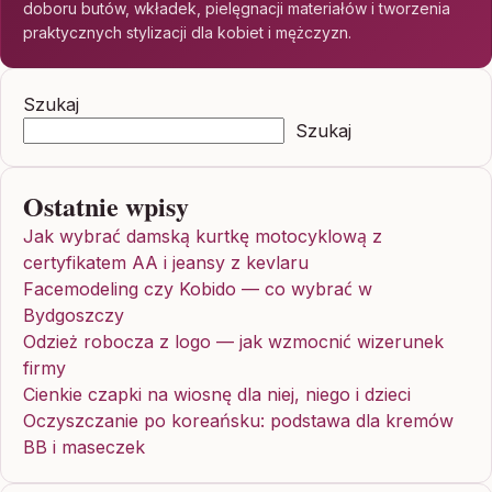
doboru butów, wkładek, pielęgnacji materiałów i tworzenia
praktycznych stylizacji dla kobiet i mężczyzn.
Szukaj
Szukaj
Ostatnie wpisy
Jak wybrać damską kurtkę motocyklową z
certyfikatem AA i jeansy z kevlaru
Facemodeling czy Kobido — co wybrać w
Bydgoszczy
Odzież robocza z logo — jak wzmocnić wizerunek
firmy
Cienkie czapki na wiosnę dla niej, niego i dzieci
Oczyszczanie po koreańsku: podstawa dla kremów
BB i maseczek