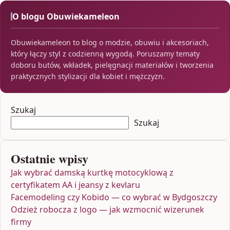
O blogu Obuwiekameleon
Obuwiekameleon to blog o modzie, obuwiu i akcesoriach,
który łączy styl z codzienną wygodą. Poruszamy tematy
doboru butów, wkładek, pielęgnacji materiałów i tworzenia
praktycznych stylizacji dla kobiet i mężczyzn.
Szukaj
Szukaj
Ostatnie wpisy
Jak wybrać damską kurtkę motocyklową z
certyfikatem AA i jeansy z kevlaru
Facemodeling czy Kobido — co wybrać w Bydgoszczy
Odzież robocza z logo — jak wzmocnić wizerunek
firmy