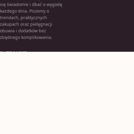
się świadomie i dbać o wygodę
każdego dnia. Piszemy o
trendach, praktycznych
zakupach oraz pielęgnacji
obuwia i dodatków bez
zbędnego komplikowania.
KATEGORIE
Bez kategorii
Bez kategorii
TEMATY
Moda Damska
Obuwie Damskie
WIĘCEJ