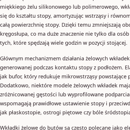
miękkiego żelu silikonowego lub polimerowego, wkł
się do kształtu stopy, amortyzując wstrząsy i równom
całą powierzchnię stopy. Dzięki temu zmniejszają ob
kręgosłupa, co ma duże znaczenie nie tylko dla osób 
tych, które spędzają wiele godzin w pozycji stojącej.
Głównym mechanizmem działania żelowych wkładek j
generowanej podczas kontaktu stopy z podłożem. Ela
jak bufor, który redukuje mikrowstrząsy powstające 
Dodatkowo, niektóre modele żelowych wkładek mają 
zróżnicowanej gęstości lub wyprofilowane podparcia
wspomagają prawidłowe ustawienie stopy i przeciwd
jak płaskostopie, ostrogi piętowe czy bóle śródstopi
Wkładki żelowe do butów są często polecane jako el