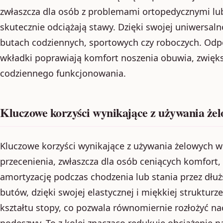
zwłaszcza dla osób z problemami ortopedycznymi l
skutecznie odciążają stawy. Dzięki swojej uniwersal
butach codziennych, sportowych czy roboczych. Od
wkładki poprawiają komfort noszenia obuwia, zwięk
codziennego funkcjonowania.
Kluczowe korzyści wynikające z używania że
Kluczowe korzyści wynikające z używania żelowych w
przecenienia, zwłaszcza dla osób ceniących komfort
amortyzację podczas chodzenia lub stania przez dłuż
butów, dzięki swojej elastycznej i miękkiej strukturz
kształtu stopy, co pozwala równomiernie rozłożyć nac
podeszwy. To z kolei znacząco redukuje obciążenie na