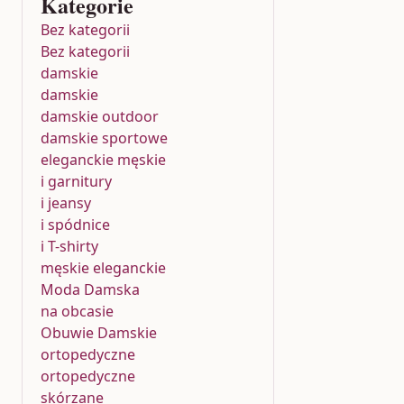
Kategorie
Bez kategorii
Bez kategorii
damskie
damskie
damskie outdoor
damskie sportowe
eleganckie męskie
i garnitury
i jeansy
i spódnice
i T-shirty
męskie eleganckie
Moda Damska
na obcasie
Obuwie Damskie
ortopedyczne
ortopedyczne
skórzane