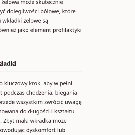
a żelowa może skutecznie
yć dolegliwości bólowe, które
u wkładki żelowe są
wnież jako element profilaktyki
kładki
o kluczowy krok, aby w pełni
rt podczas chodzenia, biegania
 przede wszystkim zwrócić uwagę
sowana do długości i kształtu
a. Zbyt mała wkładka może
 powodując dyskomfort lub