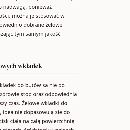
ub nadwagą, ponieważ
ności, można je stosować w
powiednio dobrane żelowe
szając tym samym jakość
lowych wkładek
kładek do butów są nie do
, zdrowie stóp oraz odpowiednią
szy czas. Żelowe wkładki do
e, idealnie dopasowują się do
isk ciała na całą powierzchnię
 piętach, śródstopiu i palcach,