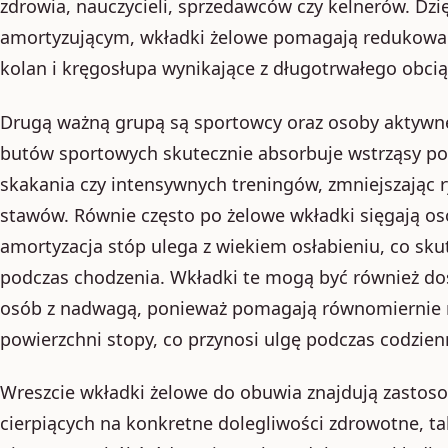
zdrowia, nauczycieli, sprzedawców czy kelnerów. Dz
amortyzującym, wkładki żelowe pomagają redukować
kolan i kręgosłupa wynikające z długotrwałego obcią
Drugą ważną grupą są sportowcy oraz osoby aktywne
butów sportowych skutecznie absorbuje wstrząsy po
skakania czy intensywnych treningów, zmniejszając r
stawów. Równie często po żelowe wkładki sięgają oso
amortyzacja stóp ulega z wiekiem osłabieniu, co s
podczas chodzenia. Wkładki te mogą być również d
osób z nadwagą, ponieważ pomagają równomiernie roz
powierzchni stopy, co przynosi ulgę podczas codzien
Wreszcie wkładki żelowe do obuwia znajdują zastos
cierpiących na konkretne dolegliwości zdrowotne, tak