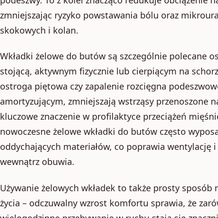
zmniejszając ryzyko powstawania bólu oraz mikrou
skokowych i kolan.
Wkładki żelowe do butów są szczególnie polecane
stojącą, aktywnym fizycznie lub cierpiącym na schorz
ostroga piętowa czy zapalenie rozcięgna podeszwow
amortyzującym, zmniejszają wstrząsy przenoszone n
kluczowe znaczenie w profilaktyce przeciążeń mięśni
nowoczesne żelowe wkładki do butów często wyposa
oddychających materiałów, co poprawia wentylację 
wewnątrz obuwia.
Używanie żelowych wkładek to także prosty sposób 
życia – odczuwalny wzrost komfortu sprawia, że zarów
wielogodzinne przebywanie w ruchu stają się znaczni