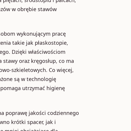
razów w obrębie stawów
 osobom wykonującym pracę
enia takie jak płaskostopie,
ego. Dzięki właściwościom
a stawy oraz kręgosłup, co ma
owo-szkieletowych. Co więcej,
żone są w technologię
i pomaga utrzymać higienę
na poprawę jakości codziennego
no krótki spacer, jak i
e mniej obciążające dla