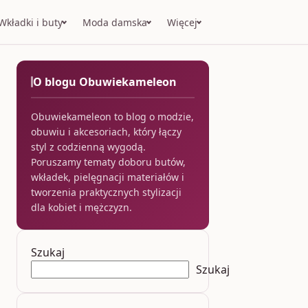
Wkładki i buty
Moda damska
Więcej
O blogu Obuwiekameleon
Obuwiekameleon to blog o modzie,
obuwiu i akcesoriach, który łączy
styl z codzienną wygodą.
Poruszamy tematy doboru butów,
wkładek, pielęgnacji materiałów i
tworzenia praktycznych stylizacji
dla kobiet i mężczyzn.
Szukaj
Szukaj