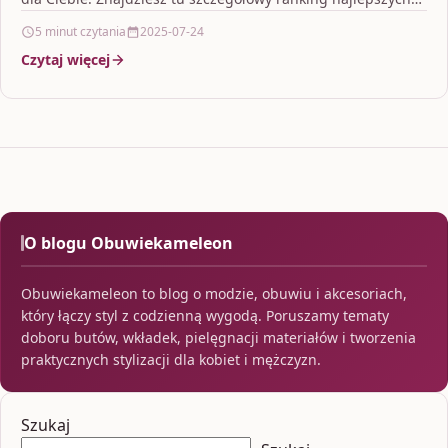
modeli dla…
5 minut czytania
2025-07-24
Czytaj więcej
O blogu Obuwiekameleon
Obuwiekameleon to blog o modzie, obuwiu i akcesoriach,
który łączy styl z codzienną wygodą. Poruszamy tematy
doboru butów, wkładek, pielęgnacji materiałów i tworzenia
praktycznych stylizacji dla kobiet i mężczyzn.
Szukaj