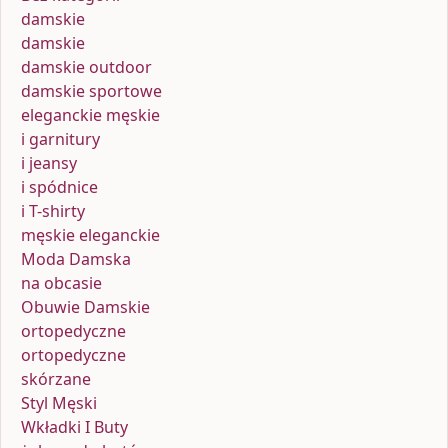
damskie
damskie
damskie outdoor
damskie sportowe
eleganckie męskie
i garnitury
i jeansy
i spódnice
i T-shirty
męskie eleganckie
Moda Damska
na obcasie
Obuwie Damskie
ortopedyczne
ortopedyczne
skórzane
Styl Męski
Wkładki I Buty