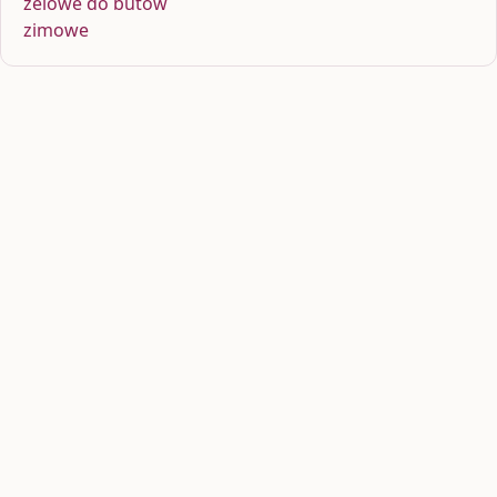
żelowe do butów
zimowe