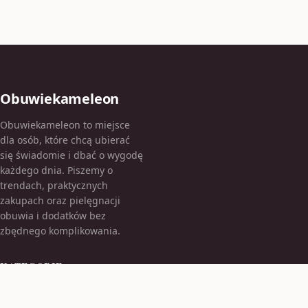
Obuwiekameleon
Obuwiekameleon to miejsce
dla osób, które chcą ubierać
się świadomie i dbać o wygodę
każdego dnia. Piszemy o
trendach, praktycznych
zakupach oraz pielęgnacji
obuwia i dodatków bez
zbędnego komplikowania.
KATEGORIE
Bez kategorii