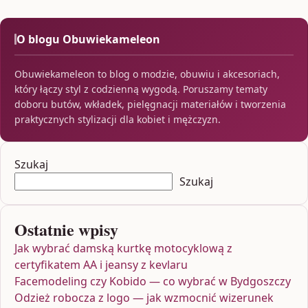
O blogu Obuwiekameleon
Obuwiekameleon to blog o modzie, obuwiu i akcesoriach,
który łączy styl z codzienną wygodą. Poruszamy tematy
doboru butów, wkładek, pielęgnacji materiałów i tworzenia
praktycznych stylizacji dla kobiet i mężczyzn.
Szukaj
Szukaj
Ostatnie wpisy
Jak wybrać damską kurtkę motocyklową z
certyfikatem AA i jeansy z kevlaru
Facemodeling czy Kobido — co wybrać w Bydgoszczy
Odzież robocza z logo — jak wzmocnić wizerunek