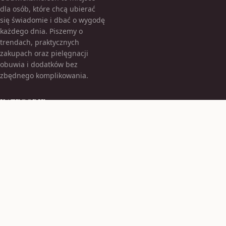
dla osób, które chcą ubierać
się świadomie i dbać o wygodę
każdego dnia. Piszemy o
trendach, praktycznych
zakupach oraz pielęgnacji
obuwia i dodatków bez
zbędnego komplikowania.
KATEGORIE
Bez kategorii
Bez kategorii
TEMATY
Moda Damska
Obuwie Damskie