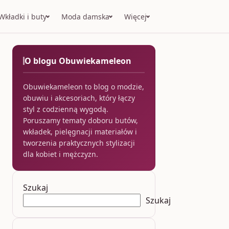
Wkładki i buty
Moda damska
Więcej
O blogu Obuwiekameleon
Obuwiekameleon to blog o modzie,
obuwiu i akcesoriach, który łączy
styl z codzienną wygodą.
Poruszamy tematy doboru butów,
wkładek, pielęgnacji materiałów i
tworzenia praktycznych stylizacji
dla kobiet i mężczyzn.
Szukaj
Szukaj