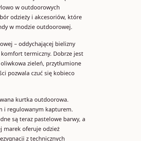
tylowo w outdoorowych
bór odzieży i akcesoriów, które
rendy w modzie outdoorowej.
owej – oddychającej bielizny
komfort termiczny. Dobrze jest
oliwkowa zieleń, przytłumione
ści pozwala czuć się kobieco
wana kurtka outdoorowa.
em i regulowanym kapturem.
odne są teraz pastelowe barwy, a
j marek oferuje odzież
ezygnacji z technicznych