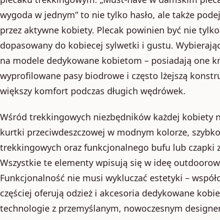
wygoda w jednym” to nie tylko hasło, ale także podej
przez aktywne kobiety. Plecak powinien być nie tylko
dopasowany do kobiecej sylwetki i gustu. Wybierają
na modele dedykowane kobietom – posiadają one kr
wyprofilowane pasy biodrowe i często lżejszą konstru
większy komfort podczas długich wędrówek.
Wśród trekkingowych niezbędników każdej kobiety n
kurtki przeciwdeszczowej w modnym kolorze, szybk
trekkingowych oraz funkcjonalnego bufu lub czapki
Wszystkie te elementy wpisują się w ideę outdooro
Funkcjonalność nie musi wykluczać estetyki – wspó
częściej oferują odzież i akcesoria dedykowane kobi
technologie z przemyślanym, nowoczesnym designem