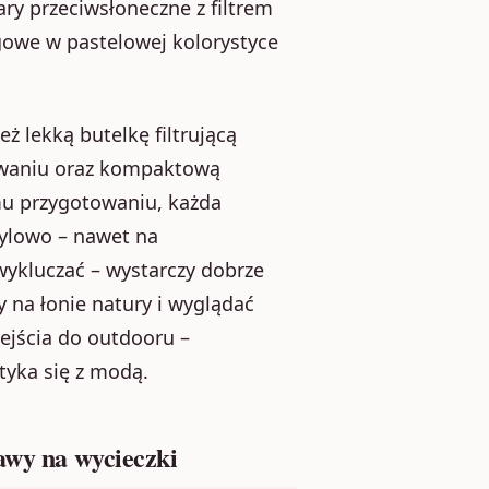
y przeciwsłoneczne z filtrem
gowe w pastelowej kolorystyce
 lekką butelkę filtrującą
owaniu oraz kompaktową
u przygotowaniu, każda
tylowo – nawet na
 wykluczać – wystarczy dobrze
y na łonie natury i wyglądać
ejścia do outdooru –
tyka się z modą.
awy na wycieczki