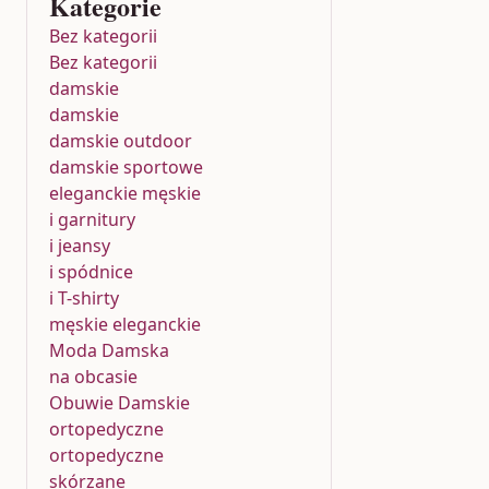
Kategorie
Bez kategorii
Bez kategorii
damskie
damskie
damskie outdoor
damskie sportowe
eleganckie męskie
i garnitury
i jeansy
i spódnice
i T-shirty
męskie eleganckie
Moda Damska
na obcasie
Obuwie Damskie
ortopedyczne
ortopedyczne
skórzane