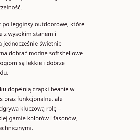
czelność.
ć po legginsy outdoorowe, które
e z wysokim stanem i
a jednocześnie świetnie
można dobrać modne softshellowe
ogiom są lekkie i dobrze
ądu.
ku dopełnią czapki beanie w
s oraz funkcjonalne, ale
dgrywa kluczową rolę –
iej gamie kolorów i fasonów,
echnicznymi.