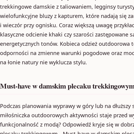
trekkingowe damskie z taliowaniem, legginsy turyst
wielofunkcyjne bluzy z kapturem, które nadają się 
i wieczór przy ognisku. Coraz większą uwagę przykład
klasyczne odcienie khaki czy szarości zastępowane s
energetycznych tonów. Kobieca odzież outdoorowa to
odporności na zmienne warunki pogodowe oraz mod
na łonie natury nie wyklucza stylu.
Must-have w damskim plecaku trekkingowym 
Podczas planowania wyprawy w góry lub na dłuższy s
miłośniczka outdoorowych aktywności staje przed w
funkcjonalność z modą? Odpowiedź kryje się w dob
plecaku trekkingowym. „Must-have w damskim pleca