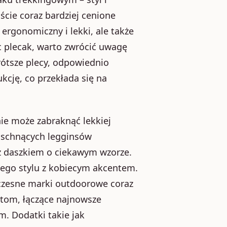
ście coraz bardziej cenione
 ergonomiczny i lekki, ale także
c plecak, warto zwrócić uwagę
ótsze plecy, odpowiednio
kcję, co przekłada się na
ie może zabraknąć lekkiej
oschnących legginsów
 z daszkiem o ciekawym wzorze.
wego stylu z kobiecym akcentem.
łczesne marki outdoorowe coraz
etom, łączące najnowsze
. Dodatki takie jak