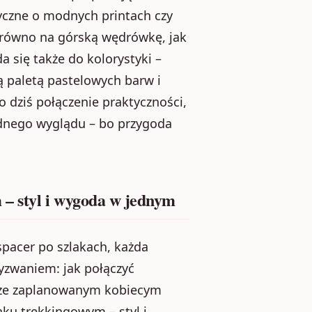
yczne o modnych printach czy
zarówno na górską wędrówkę, jak
a się także do kolorystyki –
ą paletą pastelowych barw i
 dziś połączenie praktyczności,
nego wyglądu – bo przygoda
– styl i wygoda w jednym
pacer po szlakach, każda
yzwaniem: jak połączyć
rze zaplanowanym kobiecym
ku trekkingowym – styl i