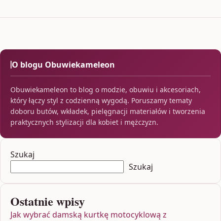
O blogu Obuwiekameleon
Obuwiekameleon to blog o modzie, obuwiu i akcesoriach,
który łączy styl z codzienną wygodą. Poruszamy tematy
doboru butów, wkładek, pielęgnacji materiałów i tworzenia
praktycznych stylizacji dla kobiet i mężczyzn.
Szukaj
Szukaj
Ostatnie wpisy
Jak wybrać damską kurtkę motocyklową z