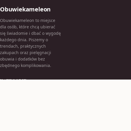
Obuwiekameleon
Obuwiekameleon to miejsce
dla osób, które chcą ubierać
się świadomie i dbać o wygodę
każdego dnia. Piszemy o
trendach, praktycznych
zakupach oraz pielęgnacji
obuwia i dodatków bez
zbędnego komplikowania.
KATEGORIE
Bez kategorii
Bez kategorii
TEMATY
Moda Damska