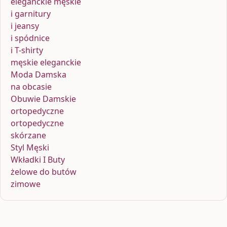
eleganckie męskie
i garnitury
i jeansy
i spódnice
i T-shirty
męskie eleganckie
Moda Damska
na obcasie
Obuwie Damskie
ortopedyczne
ortopedyczne
skórzane
Styl Męski
Wkładki I Buty
żelowe do butów
zimowe